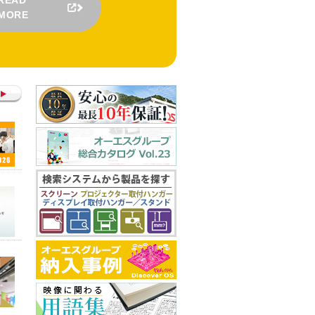
READ
MORE