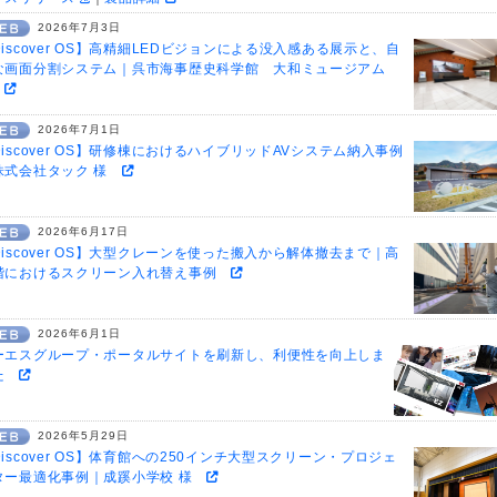
2026年7月3日
Discover OS】高精細LEDビジョンによる没入感ある展示と、自
な画面分割システム｜呉市海事歴史科学館 大和ミュージアム
様
2026年7月1日
Discover OS】研修棟におけるハイブリッドAVシステム納入事例
株式会社タック 様
2026年6月17日
Discover OS】大型クレーンを使った搬入から解体撤去まで｜高
階におけるスクリーン入れ替え事例
2026年6月1日
ーエスグループ・ポータルサイトを刷新し、利便性を向上しま
た
2026年5月29日
Discover OS】体育館への250インチ大型スクリーン・プロジェ
ター最適化事例｜成蹊小学校 様