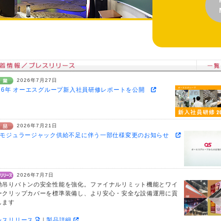
2026年7月27日
026年 オーエスグループ新入社員研修レポートを公開
2026年7月21日
芯モジュラージャック供給不足に伴う一部仕様変更のお知らせ
2026年7月7日
動吊りバトンの安全性能を強化。ファイナルリミット機能とワイ
ークリップカバーを標準装備し、より安心・安全な設備運用に貢
します
レスリリース
｜
製品詳細