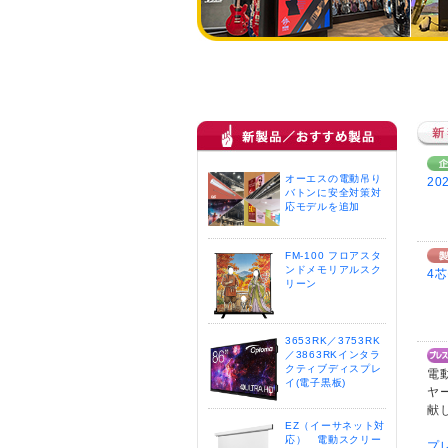
オーエスの電動吊り
2
バトンに安全対策対
応モデルを追加
FM-100 フロアスタ
ンドメモリアルスク
4
リーン
3653RK／3753RK
／3863RKインタラ
クティブディスプレ
電
イ(電子黒板)
ヤ
献
EZ（イーサネット対
応） 電動スクリー
プ