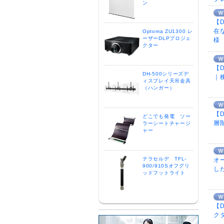
ン
【
在
Optoma ZU1300 レ
ーザーDLPプロジェ
クター
【
DH-500シリーズデ
｜
ィスプレイ天吊金具
（ハンガー）
【
どこでも発電 ソー
層
ラーシートチャージ
ャー
テラセルデ TFL-
オ
900/910Sオフグリ
し
ッドフットライト
【
ク