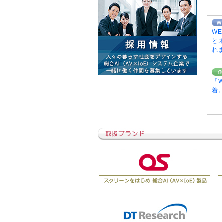
WE
と
れ
「W
着